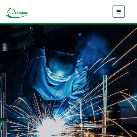
Toggle
navigati