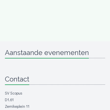
Aanstaande evenementen
Contact
SV Scopus
D1.61
Zernikeplein 11