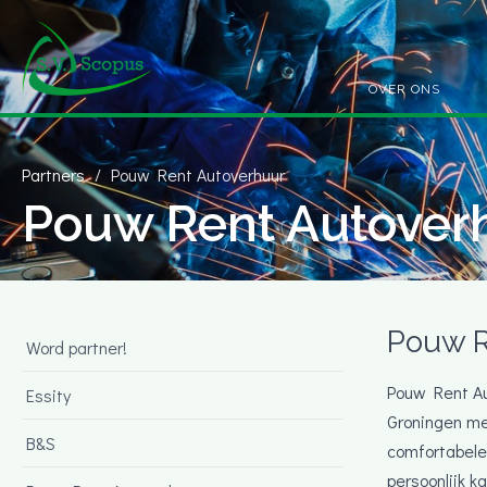
OVER ONS
Partners
Pouw Rent Autoverhuur
Pouw Rent Autover
Pouw R
Word partner!
Pouw Rent Aut
Essity
Groningen me
B&S
comfortabele
persoonlijk k