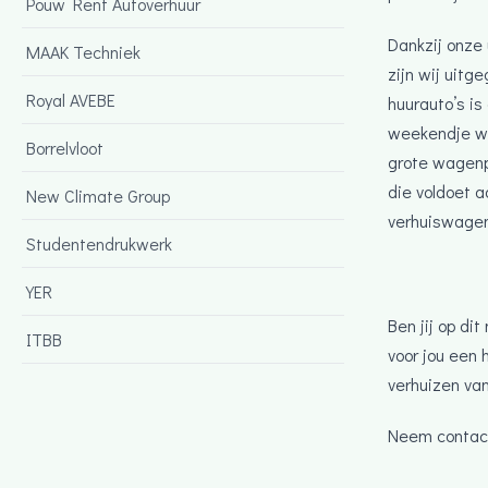
Pouw Rent Autoverhuur
Dankzij onze
MAAK Techniek
zijn wij uitg
Royal AVEBE
huurauto’s is
weekendje we
Borrelvloot
grote wagenp
die voldoet a
New Climate Group
verhuiswagen
Studentendrukwerk
YER
Ben jij op d
ITBB
voor jou een 
verhuizen van
Neem contac