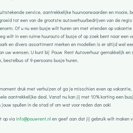
 uitstekende service, aantrekkelijke huurvoorwaarden en mooie, 
egroeid tot een van de grootste autoverhuurbedrijven van de regi
 enorm. Of u nu een busje wilt huren om met vrienden op vakantie
g wilt in een ruime huurauto of busje of op zoek bent naar een 
ark en divers assortiment merken en modellen is er altijd wel ee
an uw wensen. U kunt bij Pouw Rent Autoverhuur gemakkelijk en s
, bestelbus of 9-persoons busje huren.
it moment druk met verhuizen of ga je misschien even op vakanti
hele aantrekkelijke deal. Vanaf nu kan jij met 10% korting een bus
 jouw spullen in de stad of om wat voor reden dan ook!
t op via
info@pouwrent.nl
en geef aan dat jij gebruik wilt maken 