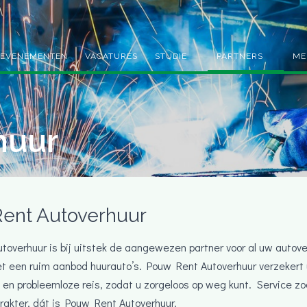
EVENEMENTEN
VACATURES
STUDIE
PARTNERS
ME
huur
ent Autoverhuur
overhuur is bij uitstek de aangewezen partner voor al uw autover
t een ruim aanbod huurauto’s. Pouw Rent Autoverhuur verzekert u
 en probleemloze reis, zodat u zorgeloos op weg kunt. Service z
arakter, dát is Pouw Rent Autoverhuur.