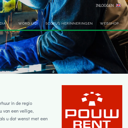
INLOGGEN
DIA
WORD LID!
SCOPUS HERINNERINGEN
WEBSHOP
huur in de regio
 van een veilige,
oals u dat wenst met een